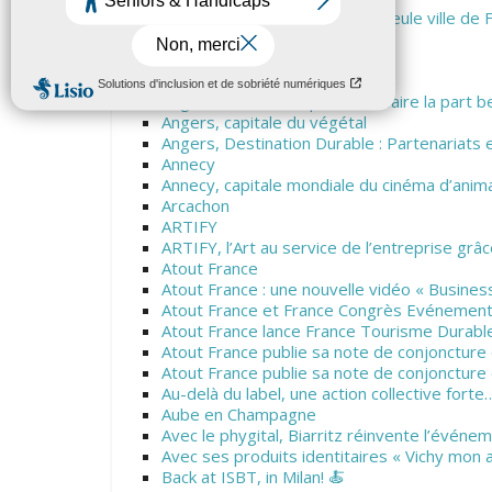
Amiens sélectionnée comme seule ville de Fr
Européenne 2022
Angers
Angers
Angers Loire Métropole veut faire la part be
Angers, capitale du végétal
Angers, Destination Durable : Partenariats
Annecy
Annecy, capitale mondiale du cinéma d’anim
Arcachon
ARTIFY
ARTIFY, l’Art au service de l’entreprise grâ
Atout France
Atout France : une nouvelle vidéo « Business 
Atout France et France Congrès Evénemen
Atout France lance France Tourisme Durabl
Atout France publie sa note de conjoncture 
Atout France publie sa note de conjoncture
Au-delà du label, une action collective forte
Aube en Champagne
Avec le phygital, Biarritz réinvente l’événem
Avec ses produits identitaires « Vichy mon 
Back at ISBT, in Milan! 🍝