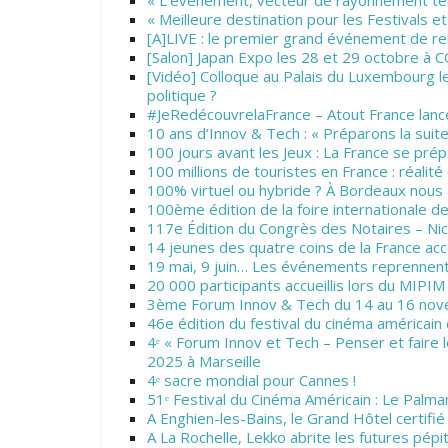
« Meilleure destination pour les Festivals 
[A]LIVE : le premier grand événement de re
[Salon] Japan Expo les 28 et 29 octobre à 
[Vidéo] Colloque au Palais du Luxembourg le 3
politique ?
#JeRedécouvrelaFrance – Atout France lance 
10 ans d’Innov & Tech : « Préparons la suite 
100 jours avant les Jeux : La France se pré
100 millions de touristes en France : réalité
100% virtuel ou hybride ? À Bordeaux nous a
100ème édition de la foire internationale 
117e Édition du Congrès des Notaires – Ni
14 jeunes des quatre coins de la France 
19 mai, 9 juin… Les événements reprennent
20 000 participants accueillis lors du MIPI
3ème Forum Innov & Tech du 14 au 16 nov
46e édition du festival du cinéma américai
4ᵉ « Forum Innov et Tech – Penser et faire l
2025 à Marseille
4ᵉ sacre mondial pour Cannes !
51ᵉ Festival du Cinéma Américain : Le Palma
A Enghien-les-Bains, le Grand Hôtel certifi
A La Rochelle, Lekko abrite les futures pép