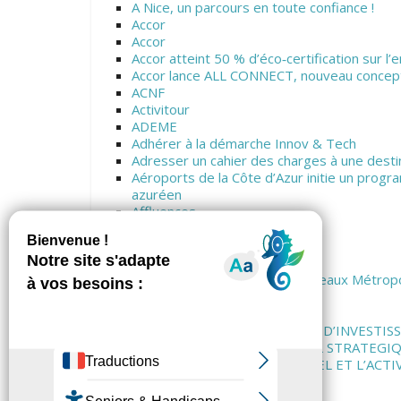
A Nice, un parcours en toute confiance !
Accor
Accor
Accor atteint 50 % d’éco‑certification sur l
Accor lance ALL CONNECT, nouveau concept 
ACNF
Activitour
ADEME
Adhérer à la démarche Innov & Tech
Adresser un cahier des charges à une desti
Aéroports de la Côte d’Azur initie un progr
azuréen
Affluences
AFVAC
Agen
Aglaé
Agora pour le tourisme à Bordeaux Métropole
demain
Airweb
ALP, SOCIETE DE CONSEIL ET D’INVEST
DIVISION DEDIEE AU CONSEIL STRATEGI
PROJECT SUR L’EVENEMENTIEL ET L’ACTI
Alpes françaises 2030
Amiens