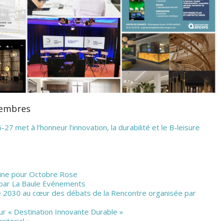
 membres
met à l’honneur l’innovation, la durabilité et le B-leisure
mine pour Octobre Rose
e par La Baule Evénements
ce 2030 au cœur des débats de la Rencontre organisée par
sur « Destination Innovante Durable »
itorial »