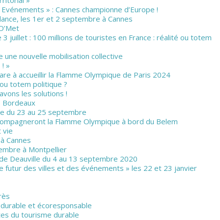
et Evénements » : Cannes championne d’Europe !
lance, les 1er et 2 septembre à Cannes
CO’Met
 juillet : 100 millions de touristes en France : réalité ou totem
une nouvelle mobilisation collective
! »
pare à accueillir la Flamme Olympique de Paris 2024
 ou totem politique ?
vons les solutions !
de Bordeaux
ce du 23 au 25 septembre
accompagneront la Flamme Olympique à bord du Belem
 vie
M à Cannes
embre à Montpellier
n de Deauville du 4 au 13 septembre 2020
e futur des villes et des événements » les 22 et 23 janvier
rès
é durable et écoresponsable
ites du tourisme durable