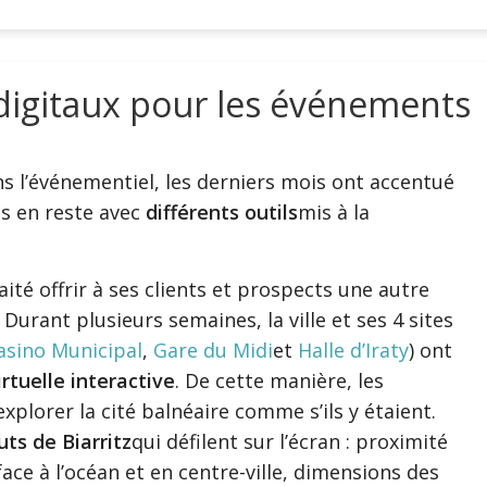
s digitaux pour les événements
ans l’événementiel, les derniers mois ont accentué
pas en reste avec
différents outils
mis à la
ité offrir à ses clients et prospects une autre
 Durant plusieurs semaines, la ville et ses 4 sites
asino Municipal
,
Gare du Midi
et
Halle d’Iraty
) ont
irtuelle interactive
. De cette manière, les
plorer la cité balnéaire comme s’ils y étaient.
uts de Biarritz
qui défilent sur l’écran : proximité
ce à l’océan et en centre-ville, dimensions des