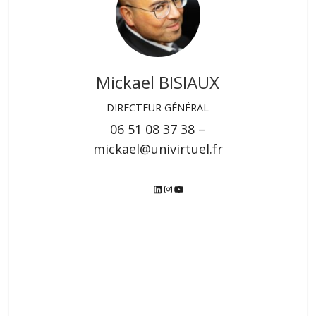
Mickael BISIAUX
DIRECTEUR GÉNÉRAL
06 51 08 37 38 –
mickael@univirtuel.fr
LinkedIn
Instagram
YouTube