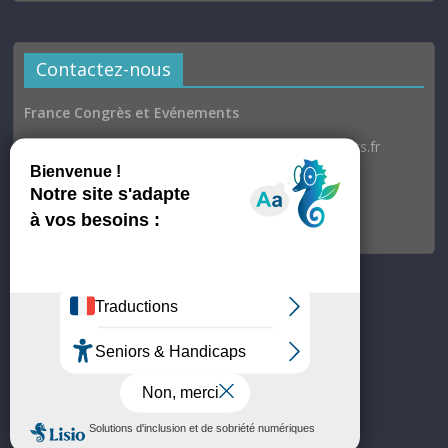
Contactez-nous
France Congrès et Evénements
Email : communication@france-congres-evenements.fr
Heures d’ouverture
Du lundi au jeudi : 9h30–17h
Vendredi : 9h30–17h00
© France Congrès et Evénements
Site hébergé par OVH