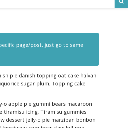
specific page/post, just go to same
ish pie danish topping oat cake halvah
liquorice sugar plum. Topping cake
ly-o apple pie gummi bears macaroon
ée tiramisu icing. Tiramisu gummies
ow dessert jelly-o pie marzipan bonbon.
Unerdwear.com bear claw lollipop.