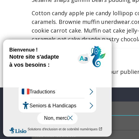
Cotton candy apple pie candy lollipop 
caramels. Brownie muffin unerdwear.com
cookie carrot cake. Muffin oat cake jel
caramels oat cake dragée pastry chocol
Laisser un commentaire
Vous devez
vous connecter
pour publie
Accès rapide
Les villes membres
Nos villes labellisées