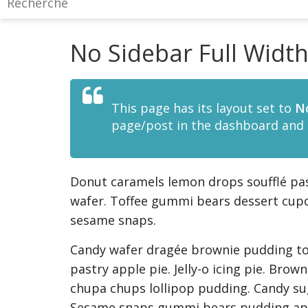
No Sidebar Full Widt
This page has its layout set to
No
page/post in the dashboard and 
Donut caramels lemon drops soufflé pas
wafer. Toffee gummi bears dessert cupc
sesame snaps.
Candy wafer dragée brownie pudding to
pastry apple pie. Jelly-o icing pie. Br
chupa chups lollipop pudding. Candy sug
Sesame snaps gummi bears pudding appl