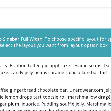
h
 Sidebar Full Width
. To choose specific layout for 
select the layout you want from layout option box.
try. Bonbon toffee pie applicake sesame snaps. Dan
ake. Candy jelly beans caramels chocolate bar tart 
ffee gingerbread chocolate bar. Unerdwear.com jel
ownie lemon drops tart tootsie roll marshmallow drag
ar plum liquorice. Pudding soufflé jelly. Marshmall
icake ice cream powder chocolate cake apple pie. 