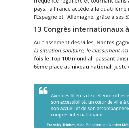
fréquence régulière et tournant dans 
pays, la France accède à la quatrième
l’Espagne et l’Allemagne, grâce à ses 
13 Congrès internationaux 
Au classement des villes, Nantes gagn
la situation sanitaire, le classement n’
fois le Top 100 mondial
, passant ainsi
6ème place au niveau national,
juste 
Avec des filières d’excellence riches 
son accessibilité, un cœur de ville à 
son accueil et de son accompagnemen
congrès internationaux.
Francky Trichet,
Vice-Président de Nantes Métr