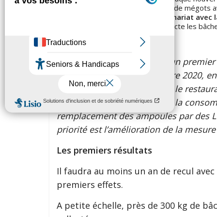
La mise en place de la collecte de mégots 
Le développement d’
un partenariat avec 
Un atelier d’insertion
qui collecte les bâc
pochettes, trousses, sacs…
“
Concernant l’alimentation, un premier 
sur Art Montpellier en octobre 2020, e
systématique sur le snack et le restaura
saison. Sur l’optimisation de la conso
remplacement des ampoules par des LE
priorité est l’amélioration de la mesur
Les premiers résultats
Il faudra au moins un an de recul avec
premiers effets.
A petite échelle, près de 300 kg de b