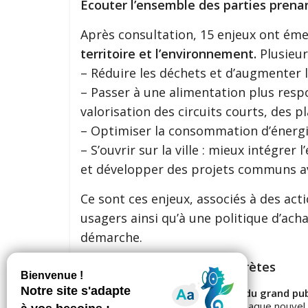
Ecouter l’ensemble des parties prena
Après consultation, 15 enjeux ont ém
territoire et l’environnement.
Plusieur
– Réduire les déchets et d’augmenter l
– Passer à une alimentation plus respo
valorisation des circuits courts, des p
– Optimiser la consommation d’énergie
– S’ouvrir sur la ville : mieux intégrer
et développer des projets communs a
Ce sont ces enjeux, associés à des act
usagers ainsi qu’à une politique d’ach
démarche.
Les premières actions concrètes
Le tri des déchets au niveau du grand pu
SPL avec des ajustements à chaque nouve