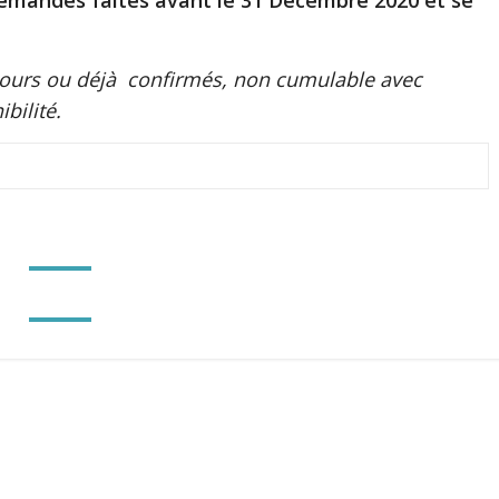
demandes faites avant le 31 Décembre 2020 et se
 cours ou déjà confirmés, non cumulable avec
bilité.