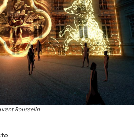
urent Rousselin
ste