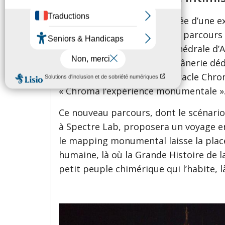
Chroma s’enrichit cette année d’une e
forêt de lumière: le nouveau parcours 
l’Evêché. A l’ombre de la cathédrale d
Patrimoine mondial, cette flânerie dédi
prolonger la magie du spectacle Chrom
« Chroma l’expérience monumentale »
Ce nouveau parcours, dont le scénario 
à Spectre Lab, proposera un voyage e
le mapping monumental laisse la place 
humaine, là où la Grande Histoire de l
petit peuple chimérique qui l’habite, l