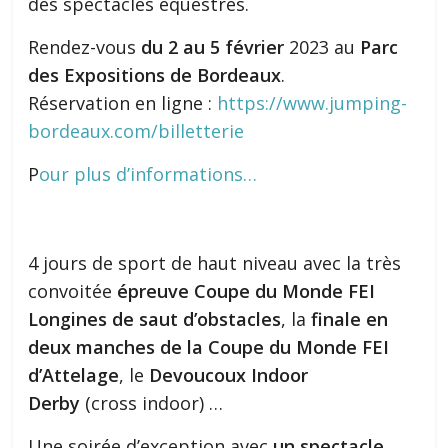
des spectacles équestres.
Rendez-vous
du 2 au 5 février
2023 au
Parc
des Expositions de Bordeaux
.
Réservation en ligne :
https://www.jumping-
bordeaux.com/billetterie
P
our plus d’informations…
4 jours de sport de haut niveau avec la très
convoitée
épreuve Coupe du Monde FEI
Longines de saut d’obstacles
, la
finale en
deux manches de la Coupe du Monde FEI
d’Attelage
, le
Devoucoux Indoor
Derby
(cross indoor) …
Une soirée d’exception avec
un spectacle