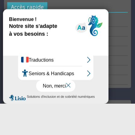
Accès rapide
Les villes membres
Nos villes labellisées
Newsroom
Enewsletter du 2 juillet 2026
La lettre de veille du 23 juillet 2026
Rejoindre France Congrès Événements
Mentions légales
Contactez-nous
France Congrès et Evénements
Email : communication@france-congres-evenements.fr