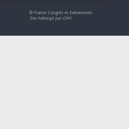
© France Congrès et Evénements
Site hébergé par OVH