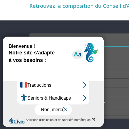
Retrouvez la composition du Conseil d’
Accès rapide
Les villes membres
Nos villes labellisées
Newsroom
Enewsletter du 2 juillet 2026
La lettre de veille du 23 juillet 2026
Rejoindre France Congrès Événements
Mentions légales