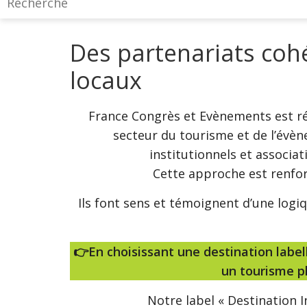
Des partenariats coh
locaux
France Congrès et Evènements est r
secteur du tourisme et de l’évèn
institutionnels et associa
Cette approche est renforc
Ils font sens et témoignent d’une logi
👉En choisissant une destination label
un tourisme p
Notre label « Destination 