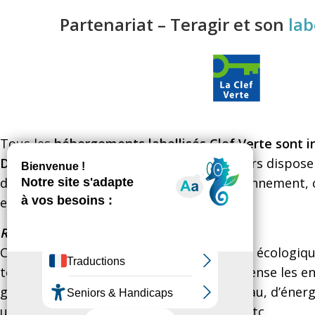
Partenariat – Teragir et son
lab
Tous les
hébergements labellisés Clef Verte sont 
DID
. Ce partenariat assure que les visiteurs dispos
d’hébergement respectueuses de l’environnement, c
expérience touristique plus durable.
Rappel :
Ce label international est le premier label écologi
touristiques et la restauration. Il récompense les
gestion environnementale : économie d’eau, d’énerg
utilisation de produits moins polluants, etc.