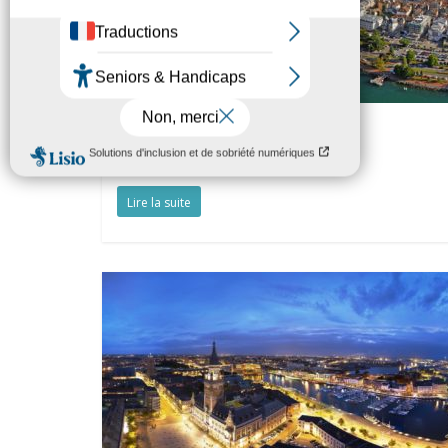
Evian
À PROPOS… Evian, ville jardin à taille
Lire la suite